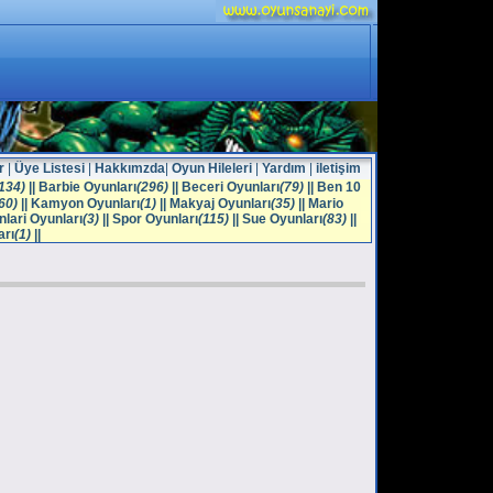
r
|
Üye Listesi
|
Hakkımzda
|
Oyun Hileleri
|
Yardım
|
iletişim
134)
||
Barbie Oyunları
(296)
||
Beceri Oyunları
(79)
||
Ben 10
60)
||
Kamyon Oyunları
(1)
||
Makyaj Oyunları
(35)
||
Mario
lari Oyunları
(3)
||
Spor Oyunları
(115)
||
Sue Oyunları
(83)
||
arı
(1)
||