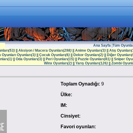
Ana Sayfa
|
Tüm Oyunla
nları
(53)
||
Aksiyon / Macera Oyunları
(298)
||
Anime Oyunları
(3)
||
Atış Oyunları
(
m Oyunları Oyunları
(3)
||
Çocuk Oyunları
(6)
||
Dekor Oyunları
(2)
||
Diğer Oyunları
(
nları
(1)
||
Oda Oyunları
(3)
||
Peri Oyunları
(15)
||
Puzzle Oyunları
(81)
||
Sniper Oyun
Winx Oyunları
(2)
||
Yarış Oyunları
(126)
||
Zombi Oyunl
Toplam Oynadığı:
9
Ülke:
IM:
Cinsiyet:
Favori oyunları: