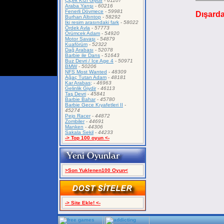
Çiçek Kızı Giydir
-
61107
Araba Yarışı
-
60216
Fenerli Dövmece
-
59981
Dışard
Burhan Altıntop
-
58292
İki resim arasındaki fark
-
58022
Ördek Avla
-
57773
Örümcek Adam
-
54920
Motor Savaşı
-
54879
Kuaförüm
-
52322
Dağ Arabası
-
52078
Barbie ile Dans
-
51643
Buz Devri / Ice Age 4
-
50971
BMW
-
50206
NFS Most Wanted
-
48309
Ağaç Tutan Adam
-
48181
Kar Arabas;
-
46963
Gelinlik Giydir
-
46113
Taş Devri
-
45841
Barbie Bahar
-
45780
Barbie Gece Kıyafetleri II
-
45274
Pejo Racer
-
44872
Zombiler
-
44691
Manken
-
44306
Sakala Sekil
-
44233
-> Top 100 oyun <-
>Son Yuklenen100 Oyun<
-> Site Ekle! <-