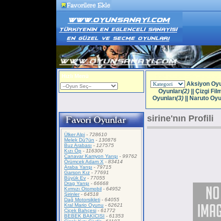
Hızlı Menü
Aksiyon Oyu
Oyunları
(2)
||
Çizgi Fil
Oyunları
(3)
||
Naruto Oyu
sirine'nın Profili
Ülker Alpi
-
728610
Melek Dü?ün
-
130876
Buz Arabası
-
127575
Kızı Öp
-
116300
Canavar Kamyon Yarışı
-
99762
Örümcek Adam X
-
83414
Araba Yarışı
-
79715
Garson Kız
-
77691
Büyük Ev
-
77055
Drag Yarışı
-
66668
Kırmızı Otomobil
-
64952
Şirinler
-
64518
Dağ Motorsikleti
-
64055
Kral Mario Oyunu
-
62621
Çiçek Bahçesi
-
61772
BEBEK BAKICISI
-
61353