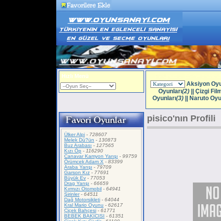
Hızlı Menü
Aksiyon Oyu
Oyunları
(2)
||
Çizgi Fil
Oyunları
(3)
||
Naruto Oyu
pisico'nın Profili
Ülker Alpi
-
728607
Melek Dü?ün
-
130873
Buz Arabası
-
127565
Kızı Öp
-
116290
Canavar Kamyon Yarışı
-
99759
Örümcek Adam X
-
83399
Araba Yarışı
-
79709
Garson Kız
-
77691
Büyük Ev
-
77053
Drag Yarışı
-
66659
Kırmızı Otomobil
-
64941
Şirinler
-
64511
Dağ Motorsikleti
-
64044
Kral Mario Oyunu
-
62617
Çiçek Bahçesi
-
61771
BEBEK BAKICISI
-
61351