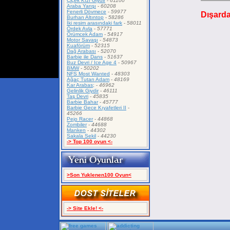
Çiçek Kızı Giydir
-
61100
Araba Yarışı
-
60208
Fenerli Dövmece
-
59977
Dışard
Burhan Altıntop
-
58286
İki resim arasındaki fark
-
58011
Ördek Avla
-
57771
Örümcek Adam
-
54917
Motor Savaşı
-
54873
Kuaförüm
-
52315
Dağ Arabası
-
52070
Barbie ile Dans
-
51637
Buz Devri / Ice Age 4
-
50967
BMW
-
50202
NFS Most Wanted
-
48303
Ağaç Tutan Adam
-
48169
Kar Arabas;
-
46962
Gelinlik Giydir
-
46111
Taş Devri
-
45835
Barbie Bahar
-
45777
Barbie Gece Kıyafetleri II
-
45266
Pejo Racer
-
44868
Zombiler
-
44688
Manken
-
44302
Sakala Sekil
-
44230
-> Top 100 oyun <-
>Son Yuklenen100 Oyun<
-> Site Ekle! <-