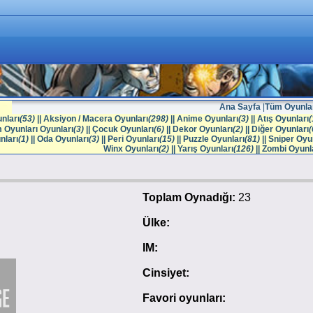
Ana Sayfa
|
Tüm Oyunla
nları
(53)
||
Aksiyon / Macera Oyunları
(298)
||
Anime Oyunları
(3)
||
Atış Oyunları
(
m Oyunları Oyunları
(3)
||
Çocuk Oyunları
(6)
||
Dekor Oyunları
(2)
||
Diğer Oyunları
(
nları
(1)
||
Oda Oyunları
(3)
||
Peri Oyunları
(15)
||
Puzzle Oyunları
(81)
||
Sniper Oyun
Winx Oyunları
(2)
||
Yarış Oyunları
(126)
||
Zombi Oyunl
Toplam Oynadığı:
23
Ülke:
IM:
Cinsiyet:
Favori oyunları: