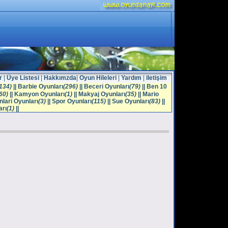
r
|
Üye Listesi
|
Hakkımzda
|
Oyun Hileleri
|
Yardım
|
iletişim
134)
||
Barbie Oyunları
(296)
||
Beceri Oyunları
(79)
||
Ben 10
60)
||
Kamyon Oyunları
(1)
||
Makyaj Oyunları
(35)
||
Mario
lari Oyunları
(3)
||
Spor Oyunları
(115)
||
Sue Oyunları
(83)
||
arı
(1)
||