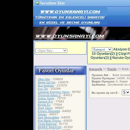
Hızlı Menü
Aksiyon O
10 Oyunları
(2)
||
Çizgi F
Oyunları
(3)
||
Naruto Oyu
Anasayfa
>>
Puzzle
>> Balık 
Oyunun Adı :
Balık ücretsi
Oyunu Oynayan:
14090. Kiş
Ülker Alpi
-
728609
Bugün Oynayan:
0. Kişisin
Melek Dü?ün
-
130875
Açıklama:
Zincirlerinde bir 
Buz Arabası
-
127575
Kızı Öp
-
116299
Canavar Kamyon Yarışı
-
99762
Bu oyuna oy ver-5 :
Örümcek Adam X
-
83412
Araba Yarışı
-
79715
Garson Kız
-
77691
Büyük Ev
-
77054
Drag Yarışı
-
66667
Kırmızı Otomobil
-
64952
Şirinler
-
64517
Dağ Motorsikleti
-
64055
Kral Mario Oyunu
-
62620
Çiçek Bahçesi
-
61772
BEBEK BAKICISI
-
61352