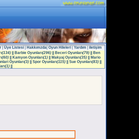
r
|
Üye Listesi
|
Hakkımzda
|
Oyun Hileleri
|
Yardım
|
iletişim
ı
(134)
||
Barbie Oyunları
(296)
||
Beceri Oyunları
(79)
||
Ben
ı
(60)
||
Kamyon Oyunları
(1)
||
Makyaj Oyunları
(35)
||
Mario
nlari Oyunları
(3)
||
Spor Oyunları
(115)
||
Sue Oyunları
(83)
||
arı
(1)
||