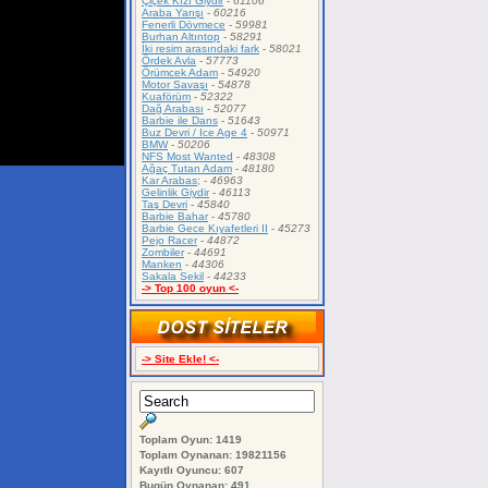
Çiçek Kızı Giydir
-
61106
Araba Yarışı
-
60216
Fenerli Dövmece
-
59981
Burhan Altıntop
-
58291
İki resim arasındaki fark
-
58021
Ördek Avla
-
57773
Örümcek Adam
-
54920
Motor Savaşı
-
54878
Kuaförüm
-
52322
Dağ Arabası
-
52077
Barbie ile Dans
-
51643
Buz Devri / Ice Age 4
-
50971
BMW
-
50206
NFS Most Wanted
-
48308
Ağaç Tutan Adam
-
48180
Kar Arabas;
-
46963
Gelinlik Giydir
-
46113
Taş Devri
-
45840
Barbie Bahar
-
45780
Barbie Gece Kıyafetleri II
-
45273
Pejo Racer
-
44872
Zombiler
-
44691
Manken
-
44306
Sakala Sekil
-
44233
-> Top 100 oyun <-
-> Site Ekle! <-
Toplam Oyun: 1419
Toplam Oynanan: 19821156
Kayıtlı Oyuncu: 607
Bugün Oynanan: 491