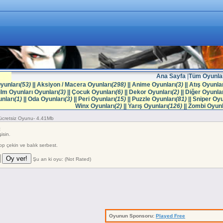
Ana Sayfa
|
Tüm Oyunla
yunları
(53)
||
Aksiyon / Macera Oyunları
(298)
||
Anime Oyunları
(3)
||
Atış Oyunlar
ilm Oyunları Oyunları
(3)
||
Çocuk Oyunları
(6)
||
Dekor Oyunları
(2)
||
Diğer Oyunlar
nları
(1)
||
Oda Oyunları
(3)
||
Peri Oyunları
(15)
||
Puzzle Oyunları
(81)
||
Sniper Oyu
Winx Oyunları
(2)
||
Yarış Oyunları
(126)
||
Zombi Oyunl
ücretsiz Oyunu- 4.41Mb
z
isin.
top çekin ve balık serbest.
Şu an ki oyu: (Not Rated)
Oyunun Sponsoru:
Played Free