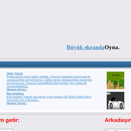
Büyük ekranda
Oyna.
Uzay Yarisi
Eglenceli bir oyun daha sizlerle. Oyunun basinda hangi araçla
yarisacaginizi seçiyorsunuz. Daha sonra yarisacaginiz gezegeni
seçiyorsunuz. Oyunun kontrollerini klavyenizin yön tuslari ile
saglayabilirsiniz.
Hemen Oyna !
Buz Arabası
Kar Arabas? olarak da geçen oyun karda Da?larda Dola?may?
Sevenler için e?lenceli...
Hemen Oyna !
 getir:
Arkadaşı