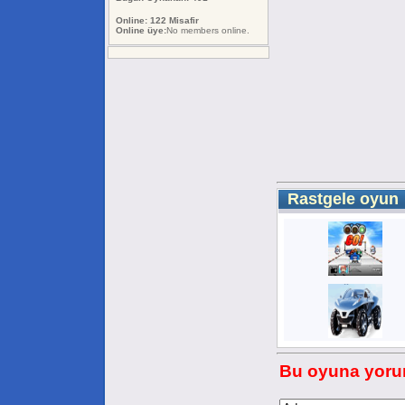
Online: 122 Misafir
Online üye:
No members online.
Rastgele oyun
Bu oyuna yorum