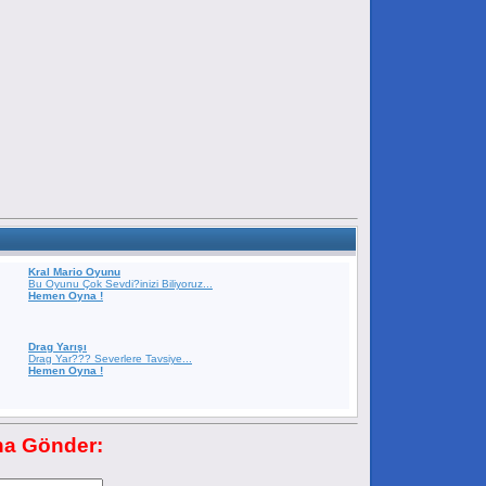
Kral Mario Oyunu
Bu Oyunu Çok Sevdi?inizi Biliyoruz...
Hemen Oyna !
Drag Yarışı
Drag Yar??? Severlere Tavsiye...
Hemen Oyna !
na Gönder: