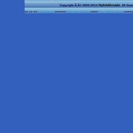
HybridArcade
Copyright Ã‚Â© 2005-2013
. All Ga
<< >> <<
Free Games
>>>><<
Addicting Games
>><<
Free Online Game
>>><<