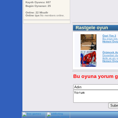
Kayıtlı Oyuncu: 607
Bugün Oynanan: 25
Online: 22 Misafir
Online üye:
No members online.
Rastgele oyun
Özel Tim 2
Bu oyun için
Hemen Oyna
Örümcek A
Duvardan du
ilerle ve en 
Hemen Oyna
Bu oyuna yorum ge