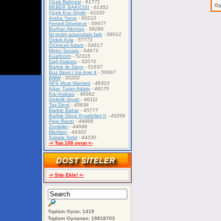
Çiçek Bahçesi
-
61771
Oy
BEBEK BAKICISI
-
61351
Çiçek Kızı Giydir
-
61100
Araba Yarışı
-
60210
Fenerli Dövmece
-
59977
Burhan Altıntop
-
58286
İki resim arasındaki fark
-
58012
Ördek Avla
-
57771
Örümcek Adam
-
54917
Motor Savaşı
-
54873
Kuaförüm
-
52315
Dağ Arabası
-
52070
Barbie ile Dans
-
51637
Buz Devri / Ice Age 4
-
50967
BMW
-
50202
NFS Most Wanted
-
48303
Ağaç Tutan Adam
-
48170
Kar Arabas;
-
46962
Gelinlik Giydir
-
46111
Taş Devri
-
45836
Barbie Bahar
-
45777
Barbie Gece Kıyafetleri II
-
45266
Pejo Racer
-
44868
Zombiler
-
44688
Manken
-
44302
Sakala Sekil
-
44230
-> Top 100 oyun <-
-> Site Ekle! <-
Toplam Oyun: 1419
Toplam Oynanan: 19818703