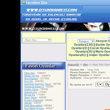
Hızlı Menü
Aksiyon O
Oyunları
(134)
||
Barbie Oy
Oyunları
(3)
||
Çocuk Oyunlar
Oyunları
(35)
||
Mario Oyun
Oyunları
(81)
||
Sniper Oyunlar
Anasayfa
>>
Atış
>> Uzay Yolu Oyu
Oyunun Adı :
Uzay Yolu
Oyunu Oynayan:
7856. Kişisin.
Ülker Alpi
-
728607
Bugün Oynayan:
0. Kişisin
Melek Dü?ün
-
130873
Açıklama:
Uzay gemileri ve savaş g
Buz Arabası
-
127565
Kızı Öp
-
116290
Canavar Kamyon Yarışı
-
99759
Bu oyuna oy ver-5 :
Örümcek Adam X
-
83399
Araba Yarışı
-
79709
Garson Kız
-
77691
Büyük Ev
-
77053
Drag Yarışı
-
66659
Kırmızı Otomobil
-
64941
Şirinler
-
64511
Dağ Motorsikleti
-
64044
Kral Mario Oyunu
-
62617