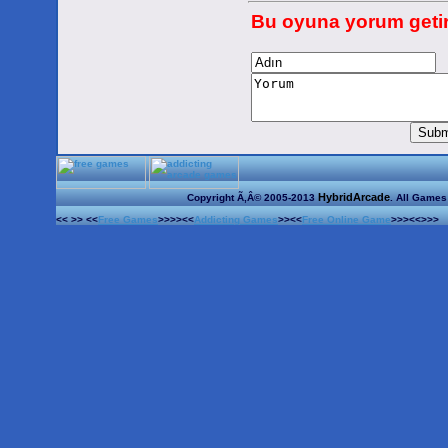
Bu oyuna yorum getir
HybridArcade
Copyright Ã‚Â© 2005-2013
. All Games
<< >> <<
Free Games
>>>><<
Addicting Games
>><<
Free Online Game
>>><<>>>