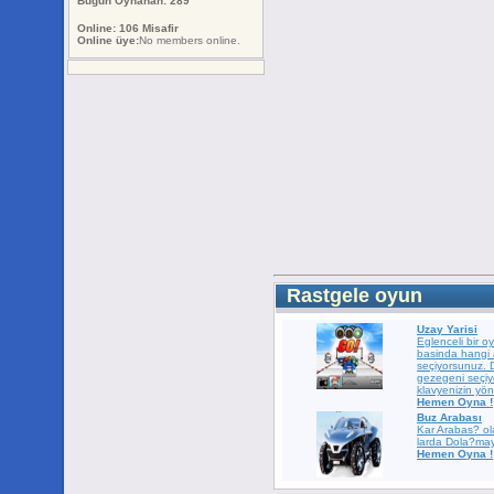
Bugün Oynanan: 289
Online: 106 Misafir
Online üye:
No members online.
Rastgele oyun
Uzay Yarisi
Eglenceli bir o
basinda hangi a
seçiyorsunuz. 
gezegeni seçiy
klavyenizin yön 
Hemen Oyna !
Buz Arabası
Kar Arabas? o
larda Dola?may?
Hemen Oyna !