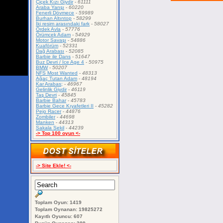
Çiçek Kızı Giydir
-
61111
Araba Yarışı
-
60220
Fenerli Dövmece
-
59989
Burhan Altıntop
-
58299
İki resim arasındaki fark
-
58027
Ördek Avla
-
57776
Örümcek Adam
-
54929
Motor Savaşı
-
54886
Kuaförüm
-
52331
Dağ Arabası
-
52085
Barbie ile Dans
-
51647
Buz Devri / Ice Age 4
-
50975
BMW
-
50207
NFS Most Wanted
-
48313
Ağaç Tutan Adam
-
48194
Kar Arabas;
-
46967
Gelinlik Giydir
-
46119
Taş Devri
-
45845
Barbie Bahar
-
45783
Barbie Gece Kıyafetleri II
-
45282
Pejo Racer
-
44876
Zombiler
-
44698
Manken
-
44313
Sakala Sekil
-
44239
-> Top 100 oyun <-
-> Site Ekle! <-
Toplam Oyun: 1419
Toplam Oynanan: 19825272
Kayıtlı Oyuncu: 607