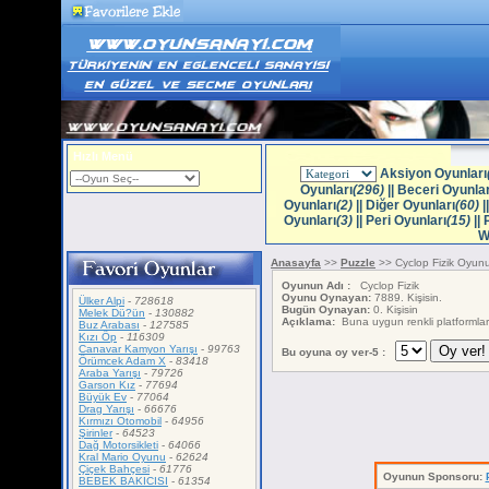
Hızlı Menü
Aksiyon Oyunları
Oyunları
(296)
||
Beceri Oyunlar
Oyunları
(2)
||
Diğer Oyunları
(60)
|
Oyunları
(3)
||
Peri Oyunları
(15)
||
W
Anasayfa
>>
Puzzle
>> Cyclop Fizik Oyun
Oyunun Adı :
Cyclop Fizik
Oyunu Oynayan:
7889. Kişisin.
Ülker Alpi
-
728618
Bugün Oynayan:
0. Kişisin
Melek Dü?ün
-
130882
Açıklama:
Buna uygun renkli platformlar i
Buz Arabası
-
127585
Kızı Öp
-
116309
Canavar Kamyon Yarışı
-
99763
Bu oyuna oy ver-5 :
Örümcek Adam X
-
83418
Araba Yarışı
-
79726
Garson Kız
-
77694
Büyük Ev
-
77064
Drag Yarışı
-
66676
Kırmızı Otomobil
-
64956
Şirinler
-
64523
Dağ Motorsikleti
-
64066
Kral Mario Oyunu
-
62624
Çiçek Bahçesi
-
61776
Oyunun Sponsoru:
BEBEK BAKICISI
-
61354