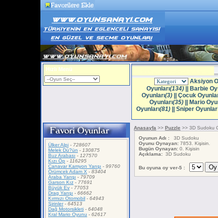
Hızlı Menü
Aksiyon O
Oyunları
(134)
||
Barbie Oy
Oyunları
(3)
||
Çocuk Oyunlar
Oyunları
(35)
||
Mario Oyun
Oyunları
(81)
||
Sniper Oyunlar
Anasayfa
>>
Puzzle
>> 3D Sudoku 
Oyunun Adı :
3D Sudoku
Oyunu Oynayan:
7853. Kişisin.
Ülker Alpi
-
728607
Bugün Oynayan:
0. Kişisin
Melek Dü?ün
-
130875
Açıklama:
3D Sudoku
Buz Arabası
-
127570
Kızı Öp
-
116295
Canavar Kamyon Yarışı
-
99760
Bu oyuna oy ver-5 :
Örümcek Adam X
-
83404
Araba Yarışı
-
79709
Garson Kız
-
77691
Büyük Ev
-
77053
Drag Yarışı
-
66662
Kırmızı Otomobil
-
64943
Şirinler
-
64513
Dağ Motorsikleti
-
64048
Kral Mario Oyunu
-
62617