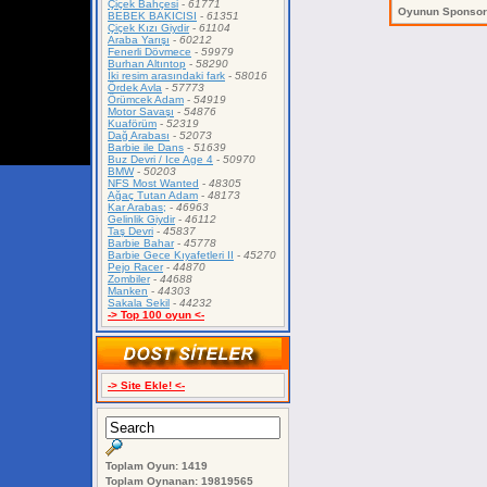
Çiçek Bahçesi
-
61771
Oyunun Sponso
BEBEK BAKICISI
-
61351
Çiçek Kızı Giydir
-
61104
Araba Yarışı
-
60212
Fenerli Dövmece
-
59979
Burhan Altıntop
-
58290
İki resim arasındaki fark
-
58016
Ördek Avla
-
57773
Örümcek Adam
-
54919
Motor Savaşı
-
54876
Kuaförüm
-
52319
Dağ Arabası
-
52073
Barbie ile Dans
-
51639
Buz Devri / Ice Age 4
-
50970
BMW
-
50203
NFS Most Wanted
-
48305
Ağaç Tutan Adam
-
48173
Kar Arabas;
-
46963
Gelinlik Giydir
-
46112
Taş Devri
-
45837
Barbie Bahar
-
45778
Barbie Gece Kıyafetleri II
-
45270
Pejo Racer
-
44870
Zombiler
-
44688
Manken
-
44303
Sakala Sekil
-
44232
-> Top 100 oyun <-
-> Site Ekle! <-
Toplam Oyun: 1419
Toplam Oynanan: 19819565