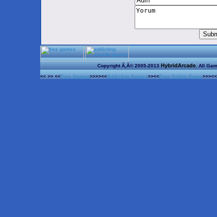
HybridArcade
Copyright Ã‚Â© 2005-2013
. All Ga
<< >> <<
Free Games
>>>><<
Addicting Games
>><<
Free Online Game
>>><<