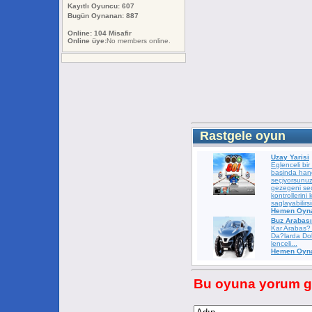
Kayıtlı Oyuncu: 607
Bugün Oynanan: 887
Online: 104 Misafir
Online üye:
No members online.
Rastgele oyun
Uzay Yarisi
Eglenceli bi
basinda hang
seçiyorsunuz
gezegeni se
kontrollerini 
saglayabilirsi
Hemen Oyna
Buz Arabası
Kar Arabas?
Da?larda Do
lenceli...
Hemen Oyna
Bu oyuna yorum ge