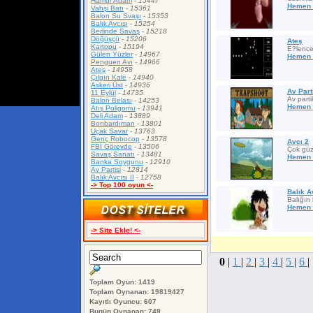
Hamur Adam
-
15447
Hemen 
Vahşi Batı
-
15361
Balon Su Svaşı
-
15353
Balık Avcısı
-
15254
Berlinde Savaş
-
15218
Döğüşçü
-
15206
Ateş
Kartopu
-
15194
E?lencel
Gülen Yüzler
-
14967
Hemen 
Penguen Avı
-
14966
Ateş
-
14958
Çılgın Kale
-
14940
Askeri Üst
-
14936
Av Part
11 Eylül
-
14735
Av parti
Balon Belası
-
14253
Hemen 
Atış Poligomu
-
13941
Deli Adam
-
13889
Bonbardıman
-
13801
Uçak Savar
-
13763
Genç Robocop
-
13578
Avcı 2
FBI Görevde
-
13506
Çok güze
Savaş Sanatı
-
13481
Hemen 
Banka Soygunu
-
12910
Av Partisi
-
12814
Balık Avcısı II
-
12758
-> Top 100 oyun <-
Balık A
Balığın 
Hemen 
-> Site Ekle! <-
0
|
1
|
2
|
3
|
4
|
5
|
6
|
Toplam Oyun: 1419
Toplam Oynanan: 19819427
Kayıtlı Oyuncu: 607
Bugün Oynanan: 749