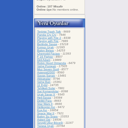
Online: 107 Misafir
Online üye:
No members online.
Terörist Trash Talk
-
9669
Panda Cry Cry
-
7846
Playing with Fire 2
-
8338
Playing with Fire
-
7889
Berlinde Savaş
-
15218
Kırmızı Uçak
-
12395
Balon Belası
-
14253
Chernobil Faciası
-
11393
F 16 Fighter
-
8907
Deli Adam
-
13889
Robin Hood Ormanda
-
8479
Vahşi Pompalı
-
17505
Muz Seven Goril
-
8577
Asteroid2000
-
8560
Savaş Sanatı
-
13481
Akbabalar
-
9796
Vahşi Batı
-
15361
11 Eylül
-
14735
Tehlikeli Sular
-
7881
Sat Komandolar
-
8398
Uçak Savar X
-
9345
Heli-Savaş
-
16584
Delikli Para
-
8663
Star Wars II
-
8666
Helikopter Avı
-
9472
Kuş Avı
-
16854
Space War II
-
7921
Balon Su Svaşı
-
15353
Askeri Üst
-
14936
Sevgili Uğur Böceği
-
11167
Yarasa Uçak
-
10784