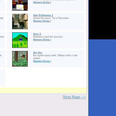
Hemen Oyna !
Atış Poligomu 1
rip
Güzel bir oyun. ?yi e?lenceler.
Hemen Oyna !
Avcı 1
Aman
Bakalım nasıl bir avcısını
Hemen Oyna !
Ayı Avı
k.
Bu ayılar epey zeki. Dikkat edin o sizi
avlam
Hemen Oyna !
Next Page -->