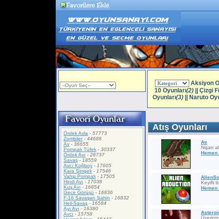
Hızlı Menü
Aksiyon O
10 Oyunları
(2)
||
Çizgi F
Oyunları
(3)
||
Naruto Oyu
Atış Oyunları
Ördek Avla
-
57773
Zombiler
-
44688
Av
Av
-
36655
Nişan al
Pompalı Tüfek
-
30337
Hemen 
Ördek Avı
-
28737
Savaş
-
18559
Avcı Koğboy
-
17605
Kara Şimşek
-
17546
Vahşi Pompalı
-
17505
AlienS
Hindi Avı
-
17038
Keyifli 
Kuş Avı
-
16854
Hemen 
Gece Görüşü
-
16836
F-16 Savaşan Şahin
-
16832
Heli-Savaş
-
16584
Ayı Avı
-
16380
Astero
Avcı
-
15758
Üzeriniz