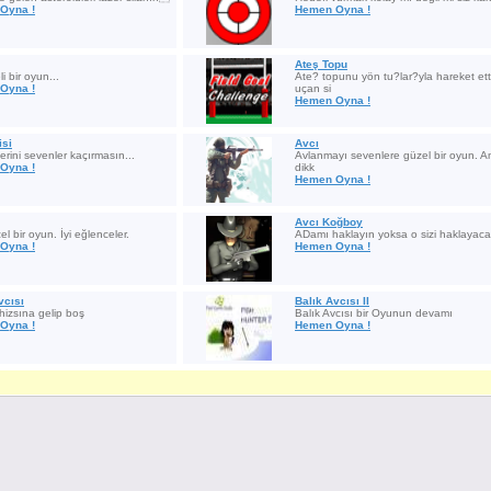
Oyna !
Hemen Oyna !
Ateş Topu
i bir oyun...
Ate? topunu yön tu?lar?yla hareket etti
Oyna !
uçan si
Hemen Oyna !
isi
Avcı
lerini sevenler kaçırmasın...
Avlanmayı sevenlere güzel bir oyun. 
Oyna !
dikk
Hemen Oyna !
Avcı Koğboy
l bir oyun. İyi eğlenceler.
ADamı haklayın yoksa o sizi haklayaca
Oyna !
Hemen Oyna !
vcısı
Balık Avcısı II
hizsına gelip boş
Balık Avcısı bir Oyunun devamı
Oyna !
Hemen Oyna !