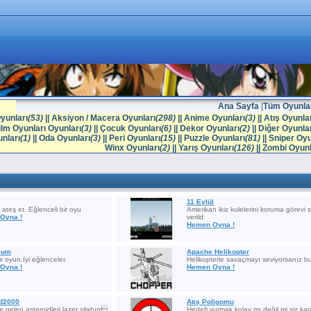
Ana Sayfa
|
Tüm Oyunla
yunları
(53)
||
Aksiyon / Macera Oyunları
(298)
||
Anime Oyunları
(3)
||
Atış Oyunlar
ilm Oyunları Oyunları
(3)
||
Çocuk Oyunları
(6)
||
Dekor Oyunları
(2)
||
Diğer Oyunlar
nları
(1)
||
Oda Oyunları
(3)
||
Peri Oyunları
(15)
||
Puzzle Oyunları
(81)
||
Sniper Oyu
Winx Oyunları
(2)
||
Yarış Oyunları
(126)
||
Zombi Oyunl
11 Eylül
 ateş et. Eğlenceli bir oyu
Amerikan ikiz kulelerini koruma görevi s
Oyna !
verild
Hemen Oyna !
cum
Apache Helikopter
bir oyun.İyi eğlenceler.
Helikopterle savaçmayı seviyorsanız b
Oyna !
Hemen Oyna !
id2000
Atış Poligomu
e gelen asteroidleri lazer silahın
Hedefi vurmak kolay mı değil mi siz kar