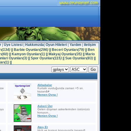
r
|
Üye Listesi
|
Hakkımzda
|
Oyun Hileleri
|
Yardım
|
iletişim
ı
(134)
||
Barbie Oyunları
(296)
||
Beceri Oyunları
(79)
||
Ben
ı
(60)
||
Kamyon Oyunları
(1)
||
Makyaj Oyunları
(35)
||
Mario
nlari Oyunları
(3)
||
Spor Oyunları
(115)
||
Sue Oyunları
(83)
||
arı
(1)
||
Akbabalar
ize
Kurtalrı vurduğunda zaman +5 sn.
kazan&#
Hemen Oyna !
Askeri Üst
uyu
Gelen düşman askerlerinden üstünüzü
koruyun..
Hemen Oyna !
Ateş Et
a
Hızlı ve kurşun konusunda tasarrufl