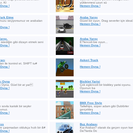
z. Kl
yüklenmesi uzun sü
Oyna !
Hemen Oyna !
Park Etme
Araba Yarışı
uzu seçiyorsunuz ve arabaları
Güzel bir oyun. Drag severler için ideal.
Hemen Oyna !
Oyna !
arışı.
Araba Yarışı
istediğin gibi dizayn etmek seni
E?lenceli bie oyun...
Oyna !
Hemen Oyna !
racı
Askeri Truck
arı ile kontrol et. SHIFT tu#
Oyna !
Hemen Oyna !
şı Oyna
Bisiklet Yarisi
ı Oyna. Güel bir at yar
Çok eglenceli bir bisikley yarisi oyunu.
Oyna !
Oyunun ba
Hemen Oyna !
BMX Free Style
e sovla karisik bir seyler
Tailwhips, süper adam gibi Dublörler
sunuz.
gerçekleş
Oyna !
Hemen Oyna !
ess
Buz Arabası
re çarpmadan oldukça hızlı bir &#
Kar Arabas? olarak da geçen oyun ka
Oyna !
Da?larda Do