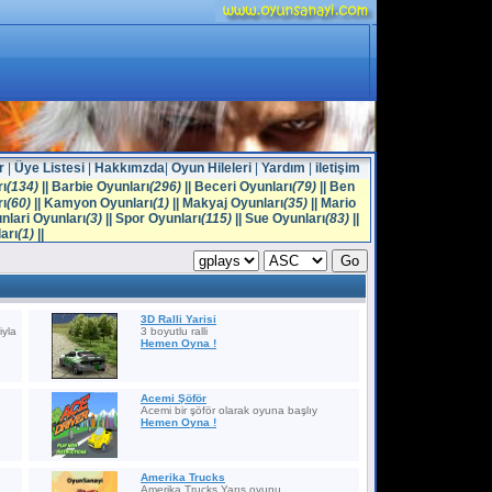
r
|
Üye Listesi
|
Hakkımzda
|
Oyun Hileleri
|
Yardım
|
iletişim
ı
(134)
||
Barbie Oyunları
(296)
||
Beceri Oyunları
(79)
||
Ben
ı
(60)
||
Kamyon Oyunları
(1)
||
Makyaj Oyunları
(35)
||
Mario
nlari Oyunları
(3)
||
Spor Oyunları
(115)
||
Sue Oyunları
(83)
||
arı
(1)
||
3D Ralli Yarisi
iyla
3 boyutlu ralli
Hemen Oyna !
Acemi Şöför
Acemi bir şöför olarak oyuna başlıy
Hemen Oyna !
Amerika Trucks
Amerika Trucks Yarış oyunu