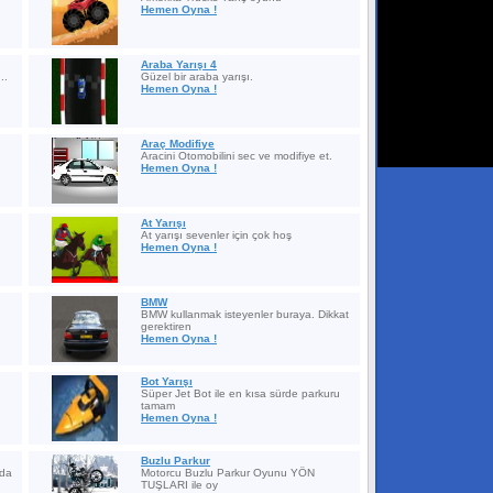
Hemen Oyna !
Araba Yarışı 4
..
Güzel bir araba yarışı.
Hemen Oyna !
Araç Modifiye
Aracini Otomobilini sec ve modifiye et.
Hemen Oyna !
At Yarışı
At yarışı sevenler için çok hoş
Hemen Oyna !
BMW
BMW kullanmak isteyenler buraya. Dikkat
gerektiren
Hemen Oyna !
Bot Yarışı
Süper Jet Bot ile en kısa sürde parkuru
tamam
Hemen Oyna !
Buzlu Parkur
rda
Motorcu Buzlu Parkur Oyunu YÖN
TUŞLARI ile oy