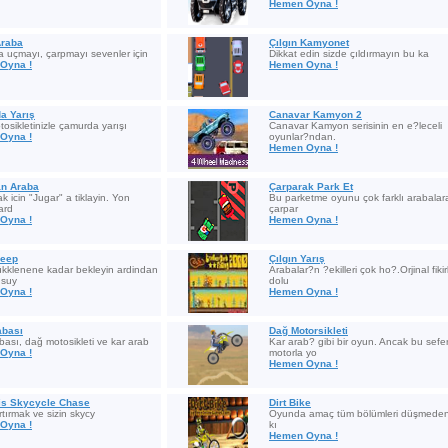
Hemen Oyna !
Araba
Çılgın Kamyonet
a uçmayı, çarpmayı sevenler için
Dikkat edin sizde çıldırmayın bu ka
Oyna !
Hemen Oyna !
a Yarış
Canavar Kamyon 2
osikletinizle çamurda yarışı
Canavar Kamyon serisinin en e?leceli
Oyna !
oyunlar?ndan.
Hemen Oyna !
an Araba
Çarparak Park Et
 icin "Jugar" a tiklayin. Yon
Bu parketme oyunu çok farklı arabalar
yard
çarpar
Oyna !
Hemen Oyna !
Jeep
Çılgın Yarış
kklenene kadar bekleyin ardindan
Arabalar?n ?ekilleri çok ho?.Orjinal fikir
usuy
dolu
Oyna !
Hemen Oyna !
abası
Dağ Motorsikleti
bası, dağ motosikleti ve kar arab
Kar arab? gibi bir oyun. Ancak bu sefe
Oyna !
motorla yo
Hemen Oyna !
is Skycycle Chase
Dirt Bike
rtırmak ve sizin skycy
Oyunda amaç tüm bölümleri düşmede
Oyna !
kı
Hemen Oyna !