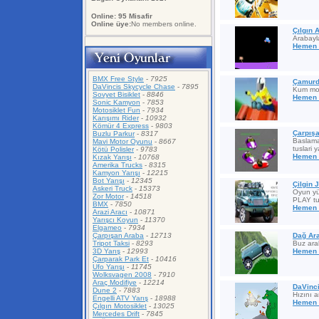
Online: 95 Misafir
Online üye:
No members online.
Çılgın 
Arabayl
Hemen 
BMX Free Style
-
7925
Çamurd
DaVincis Skycycle Chase
-
7895
Kum mot
Sovyet Bisiklet
-
8846
Hemen 
Sonic Kamyon
-
7853
Motosiklet Fun
-
7934
Karışımı Rider
-
10932
Kömür 4 Express
-
9803
Çarpış
Buzlu Parkur
-
8317
Baslamak
Mavi Motor Oyunu
-
8667
tuslari 
Kötü Polisler
-
9783
Hemen 
Kızak Yarışı
-
10768
Amerika Trucks
-
8315
Kamyon Yarışı
-
12215
Bot Yarışı
-
12345
Çilgin 
Askeri Truck
-
15373
Oyun yü
Zor Motor
-
14518
PLAY t
BMX
-
7850
Hemen 
Arazi Aracı
-
10871
Yarışcı Koyun
-
11370
Elgameo
-
7934
Çarpışan Araba
-
12713
Dağ Ar
Tripot Taksi
-
8293
Buz ara
3D Yarış
-
12993
Hemen 
Çarparak Park Et
-
10416
Ufo Yarışı
-
11745
Wolksvagen 2008
-
7910
Araç Modifiye
-
12214
DaVinc
Dune 2
-
7883
Hızını a
Engelli ATV Yarış
-
18988
Hemen 
Çılgın Motosiklet
-
13025
Mercedes Drift
-
7845