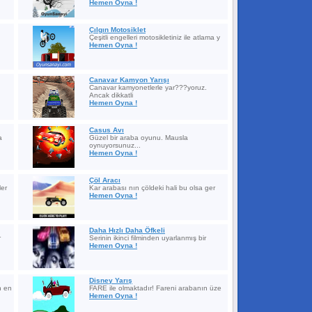
Hemen Oyna !
Çılgın Motosiklet
Çeşitli engelleri motosikletiniz ile atlama y
Hemen Oyna !
Canavar Kamyon Yarışı
Canavar kamyonetlerle yar???yoruz.
Ancak dikkatli
Hemen Oyna !
Casus Avı
a
Güzel bir araba oyunu. Mausla
oynuyorsunuz...
Hemen Oyna !
Çöl Aracı
ler
Kar arabası nın çöldeki hali bu olsa ger
Hemen Oyna !
Daha Hızlı Daha Öfkeli
r
Serinin ikinci filminden uyarlanmış bir
Hemen Oyna !
Disney Yarış
n en
FARE ile olmaktadır! Fareni arabanın üze
Hemen Oyna !