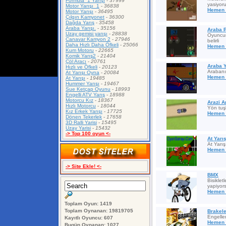
Formula_1 Yarışı
-
37999
yasiyoru
Motor Yarışı_1
-
36838
Hemen 
Motor Yarışı
-
36495
Çılgın Kamyonet
-
36300
Dağda Yarış
-
35458
Araba Yarışı.
-
35156
Araba 
Uzay gemisi yarışı
-
28838
Oyuncun
Canavar Kamyon 2
-
27946
belirli
Daha Hızlı Daha Öfkeli
-
25066
Hemen 
Kum Motoru
-
22665
Komik Yarış2
-
21404
Çöl Aracı
-
20761
Araba Y
Hızlı ve Öfkeli
-
20123
Arabanı 
At Yarışı Oyna
-
20084
Hemen 
At Yarışı
-
19485
Hummer Yarışı
-
19467
Sue Ketçap Oyunu
-
18993
Engelli ATV Yarış
-
18988
Motorcu Kız
-
18367
Arazi A
Hızlı Motorcu
-
18044
Yön tuşl
Kız Erkek Yarışı
-
17725
Hemen 
Dönen Tekerlek
-
17658
3D Ralli Yarisi
-
15495
Uzay Yarisi
-
15432
-> Top 100 oyun <-
At Yarı
At Yarış
Hemen 
-> Site Ekle! <-
BMX
Bisikletl
yapiyor
Hemen 
Toplam Oyun: 1419
Toplam Oynanan: 19819705
Brakel
Engelle
Kayıtlı Oyuncu: 607
Hemen 
Bugün Oynanan: 1027