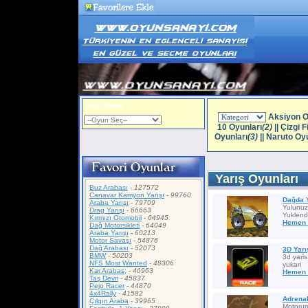
Hızlı Menü
Aksiyon O
10 Oyunları
(2)
||
Çizgi F
Oyunları
(3)
||
Naruto Oyu
Yarış Oyunları
Buz Arabası
-
127572
Canavar Kamyon Yarışı
-
99760
Dağda 
Araba Yarışı
-
79709
Yulunuza
Drag Yarışı
-
66663
Yuklend
Kırmızı Otomobil
-
64945
Hemen 
Dağ Motorsikleti
-
64049
Araba Yarışı
-
60213
Motor Savaşı
-
54876
Dağ Arabası
-
52073
3D Yarı
BMW
-
50203
3d yaris
NFS Most Wanted
-
48306
yukari
Kar Arabas;
-
46963
Hemen 
Taş Devri
-
45837
Pejo Racer
-
44870
4x4Rally
-
41582
Adrenal
Çılgın Araba
-
39965
Motorum