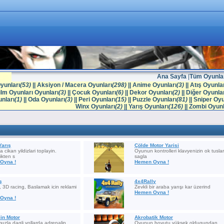
Ana Sayfa
|
Tüm Oyunla
yunları
(53)
||
Aksiyon / Macera Oyunları
(298)
||
Anime Oyunları
(3)
||
Atış Oyunlar
ilm Oyunları Oyunları
(3)
||
Çocuk Oyunları
(6)
||
Dekor Oyunları
(2)
||
Diğer Oyunlar
nları
(1)
||
Oda Oyunları
(3)
||
Peri Oyunları
(15)
||
Puzzle Oyunları
(81)
||
Sniper Oyu
Winx Oyunları
(2)
||
Yarış Oyunları
(126)
||
Zombi Oyunl
Yarış
Çölde Motor Yarisi
 cikan yildizlari toplayin.
Oyunun kontrolleri klavyenizin ok tuslar
ikten s
sagla
Oyna !
Hemen Oyna !
ş
4x4Rally
, 3D racing, Baslamak icin reklami
Zevkli bir araba yarışı kar üzerind
Hemen Oyna !
Oyna !
in Motor
Akrobatik Motor
uzla dagli yollarda adrenalin
Oyunun boyutu yüksek oldugundan