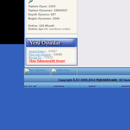
Toplam Oyun: 1419
Toplam Oynanan: 19826527
Kayıtlı Oyuncu: 607
Bugün Oynanan: 1544
Online: 118 Misafir
Online üye:
No members online.
Güzel Evim I
-
37007
Pico nun Kuzeni
-
33888
Büyük Ev
-
77072
>Son Yuklenen100 Oyun<
HybridArcade
Copyright Ã‚Â© 2005-2013
. All Ga
<< >> <<
Free Games
>>>><<
Addicting Games
>><<
Free Online Game
>>><<